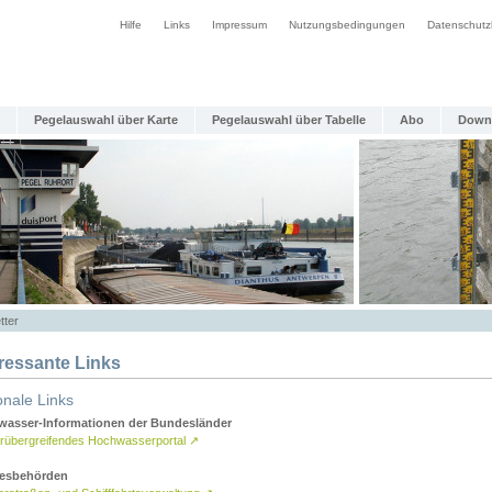
Hilfe
Links
Impressum
Nutzungsbedingungen
Datenschutz
Pegelauswahl über Karte
Pegelauswahl über Tabelle
Abo
Down
tter
eressante Links
onale Links
asser-Informationen der Bundesländer
rübergreifendes Hochwasserportal
↗
esbehörden