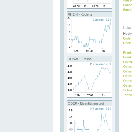
Wasse
Bunde
Bunde
RHEIN - Koblenz
Inte
Hochw
Boden
Rhein
Frank
Frank
DONAU - Passau
Luxe
Öster
Öster
Öster
Öster
Österr
Schw
Tsche
ODER - Eisenhüttenstadt