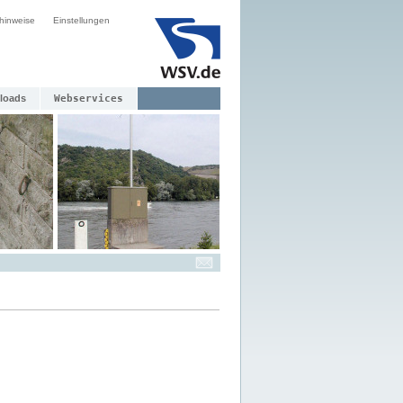
hinweise
Einstellungen
loads
Webservices