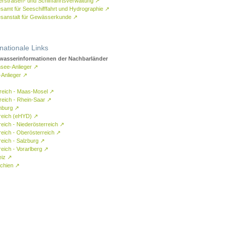
rstraßen- und Schifffahrtsverwaltung
↗
samt für Seeschifffahrt und Hydrographie
↗
sanstalt für Gewässerkunde
↗
rnationale Links
asserinformationen der Nachbarländer
see-Anlieger
↗
-Anlieger
↗
reich - Maas-Mosel
↗
reich - Rhein-Saar
↗
mburg
↗
reich (eHYD)
↗
reich - Niederösterreich
↗
reich - Oberösterreich
↗
reich - Salzburg
↗
eich - Vorarlberg
↗
eiz
↗
chien
↗