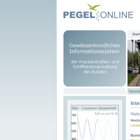
Start
Newsle
Int
Elbe - Cuxhaven Steubenhöft
Nati
Hochw
Lände
Bund