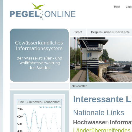
Hilfe
Link
Start
Pegelauswahl über Karte
Newsletter
Interessante L
Elbe - Cuxhaven Steubenhöft
Nationale Links
Hochwasser-Informa
Länderübergreifendes