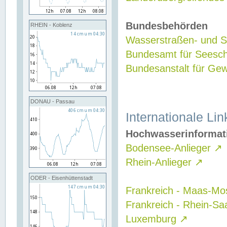
Bundesbehörden
RHEIN - Koblenz
Wasserstraßen- und Sc
Bundesamt für Seesch
Bundesanstalt für G
DONAU - Passau
Internationale Lin
Hochwasserinformat
Bodensee-Anlieger
↗
Rhein-Anlieger
↗
ODER - Eisenhüttenstadt
Frankreich - Maas-Mo
Frankreich - Rhein-Sa
Luxemburg
↗