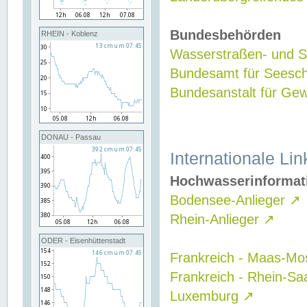
Bundesbehörden
RHEIN - Koblenz
Wasserstraßen- und Sc
Bundesamt für Seesch
Bundesanstalt für G
DONAU - Passau
Internationale Lin
Hochwasserinformat
Bodensee-Anlieger
↗
Rhein-Anlieger
↗
ODER - Eisenhüttenstadt
Frankreich - Maas-Mo
Frankreich - Rhein-Sa
Luxemburg
↗