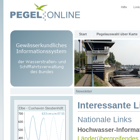
Hilfe
Link
Start
Pegelauswahl über Karte
Newsletter
Interessante L
Elbe - Cuxhaven Steubenhöft
Nationale Links
Hochwasser-Informa
Länderübergreifendes