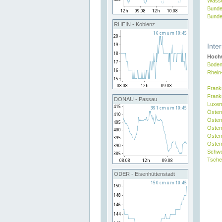
Wasse
Bunde
Bunde
RHEIN - Koblenz
Inte
Hochw
Boden
Rhein
Frank
Frank
DONAU - Passau
Luxe
Öster
Öster
Öster
Öster
Österr
Schw
Tsche
ODER - Eisenhüttenstadt