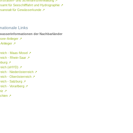
rstraßen- und Schifffahrtsverwaltung
↗
samt für Seeschifffahrt und Hydrographie
↗
sanstalt für Gewässerkunde
↗
rnationale Links
asserinformationen der Nachbarländer
see-Anlieger
↗
-Anlieger
↗
reich - Maas-Mosel
↗
reich - Rhein-Saar
↗
mburg
↗
reich (eHYD)
↗
reich - Niederösterreich
↗
reich - Oberösterreich
↗
reich - Salzburg
↗
eich - Vorarlberg
↗
eiz
↗
chien
↗