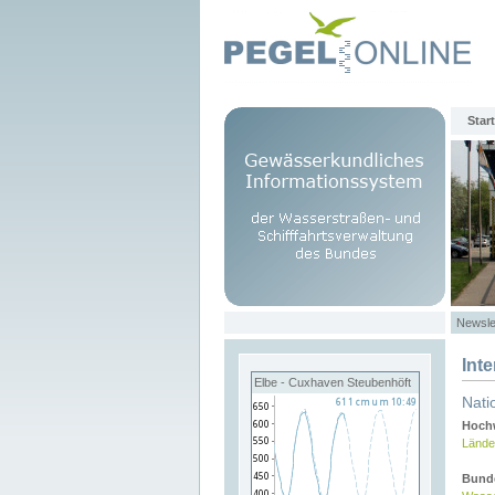
Start
Newsle
Int
Elbe - Cuxhaven Steubenhöft
Nati
Hochw
Lände
Bund