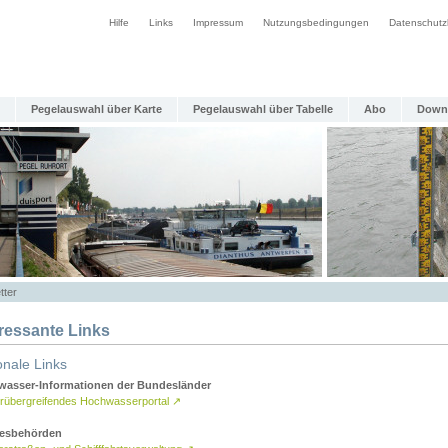
Hilfe
Links
Impressum
Nutzungsbedingungen
Datenschutz
Pegelauswahl über Karte
Pegelauswahl über Tabelle
Abo
Down
tter
eressante Links
onale Links
asser-Informationen der Bundesländer
rübergreifendes Hochwasserportal
↗
esbehörden