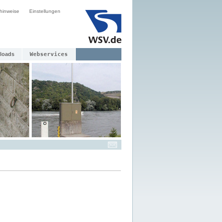
hinweise
Einstellungen
loads
Webservices