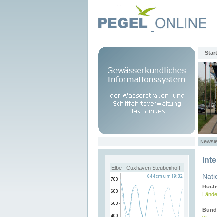
Start
Newsle
Int
Elbe - Cuxhaven Steubenhöft
Nati
Hochw
Lände
Bund