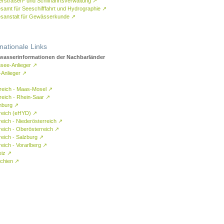
rstraßen- und Schifffahrtsverwaltung
↗
samt für Seeschifffahrt und Hydrographie
↗
sanstalt für Gewässerkunde
↗
rnationale Links
asserinformationen der Nachbarländer
see-Anlieger
↗
-Anlieger
↗
reich - Maas-Mosel
↗
reich - Rhein-Saar
↗
mburg
↗
reich (eHYD)
↗
reich - Niederösterreich
↗
reich - Oberösterreich
↗
reich - Salzburg
↗
eich - Vorarlberg
↗
eiz
↗
chien
↗