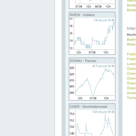
Wasse
Bunde
Bunde
RHEIN - Koblenz
Inte
Hochw
Boden
Rhein
Frank
Frank
DONAU - Passau
Luxe
Öster
Öster
Öster
Öster
Österr
Schw
Tsche
ODER - Eisenhüttenstadt