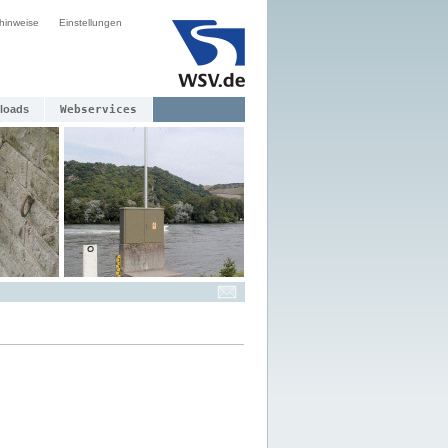
hinweise
Einstellungen
loads
Webservices