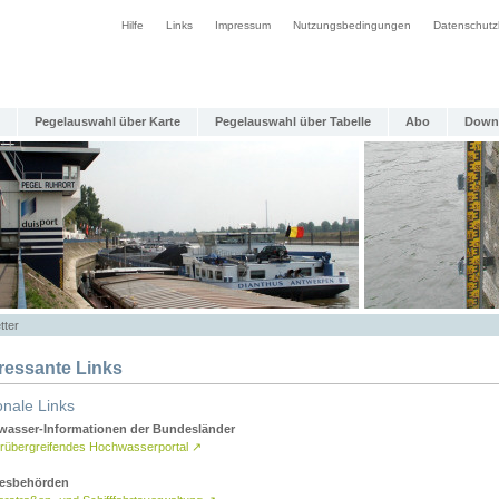
Hilfe
Links
Impressum
Nutzungsbedingungen
Datenschutz
Pegelauswahl über Karte
Pegelauswahl über Tabelle
Abo
Down
tter
eressante Links
onale Links
asser-Informationen der Bundesländer
rübergreifendes Hochwasserportal
↗
esbehörden