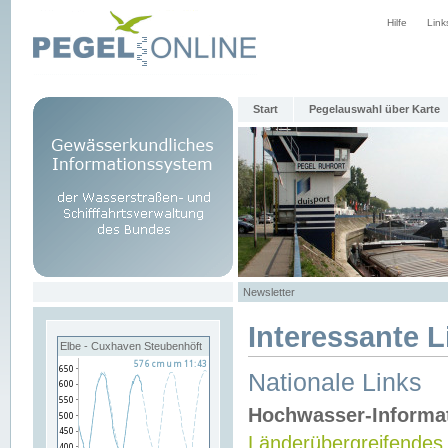
Hilfe
Link
Start
Pegelauswahl über Karte
Newsletter
Interessante L
Elbe - Cuxhaven Steubenhöft
Nationale Links
Hochwasser-Informa
Länderübergreifendes