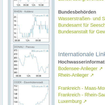
Bundesbehörden
RHEIN - Koblenz
Wasserstraßen- und Sc
Bundesamt für Seesch
Bundesanstalt für G
DONAU - Passau
Internationale Lin
Hochwasserinformat
Bodensee-Anlieger
↗
Rhein-Anlieger
↗
ODER - Eisenhüttenstadt
Frankreich - Maas-Mo
Frankreich - Rhein-Sa
Luxemburg
↗