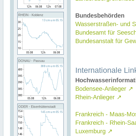
Bundesbehörden
RHEIN - Koblenz
Wasserstraßen- und Sc
Bundesamt für Seesch
Bundesanstalt für G
DONAU - Passau
Internationale Lin
Hochwasserinformat
Bodensee-Anlieger
↗
Rhein-Anlieger
↗
ODER - Eisenhüttenstadt
Frankreich - Maas-Mo
Frankreich - Rhein-Sa
Luxemburg
↗