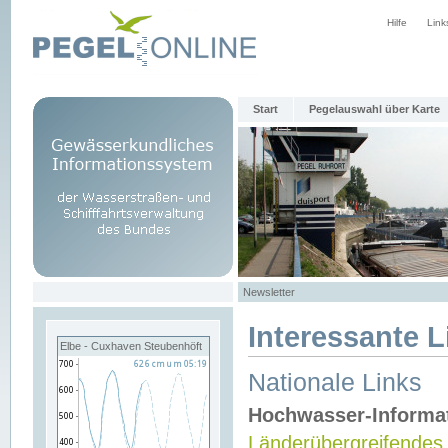
Hilfe
Link
Start
Pegelauswahl über Karte
Newsletter
Interessante L
Elbe - Cuxhaven Steubenhöft
Nationale Links
Hochwasser-Informa
Länderübergreifendes