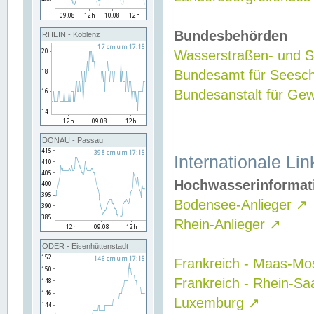
Bundesbehörden
RHEIN - Koblenz
Wasserstraßen- und Sc
Bundesamt für Seesch
Bundesanstalt für G
DONAU - Passau
Internationale Lin
Hochwasserinformat
Bodensee-Anlieger
↗
Rhein-Anlieger
↗
ODER - Eisenhüttenstadt
Frankreich - Maas-Mo
Frankreich - Rhein-Sa
Luxemburg
↗