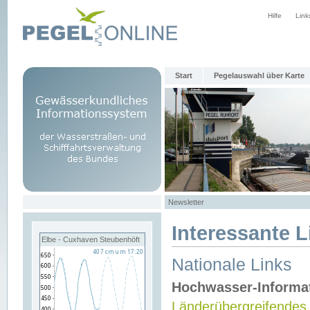
Hilfe
Link
Start
Pegelauswahl über Karte
Newsletter
Interessante L
Elbe - Cuxhaven Steubenhöft
Nationale Links
Hochwasser-Informa
Länderübergreifendes