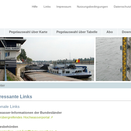
Hilfe
Links
Impressum
Nutzungsbedingungen
Datenschutz
Pegelauswahl über Karte
Pegelauswahl über Tabelle
Abo
Down
tter
eressante Links
onale Links
asser-Informationen der Bundesländer
rübergreifendes Hochwasserportal
↗
esbehörden