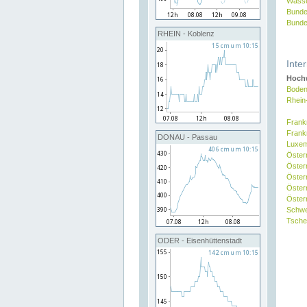
Wasse
Bunde
Bunde
RHEIN - Koblenz
Inte
Hochw
Boden
Rhein
Frank
Frank
DONAU - Passau
Luxe
Öster
Öster
Öster
Öster
Österr
Schw
Tsche
ODER - Eisenhüttenstadt