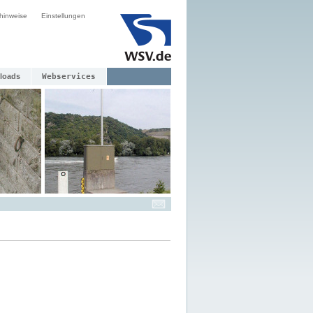
hinweise
Einstellungen
loads
Webservices