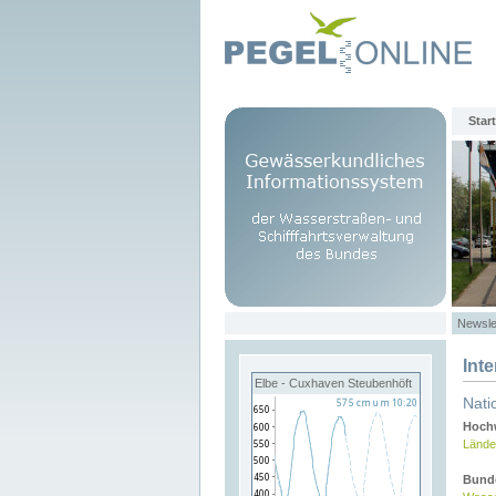
Start
Newsle
Int
Elbe - Cuxhaven Steubenhöft
Nati
Hochw
Lände
Bund