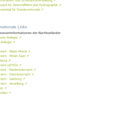
rstraßen- und Schifffahrtsverwaltung
↗
samt für Seeschifffahrt und Hydrographie
↗
sanstalt für Gewässerkunde
↗
rnationale Links
asserinformationen der Nachbarländer
see-Anlieger
↗
-Anlieger
↗
reich - Maas-Mosel
↗
reich - Rhein-Saar
↗
mburg
↗
reich (eHYD)
↗
reich - Niederösterreich
↗
reich - Oberösterreich
↗
reich - Salzburg
↗
eich - Vorarlberg
↗
eiz
↗
chien
↗