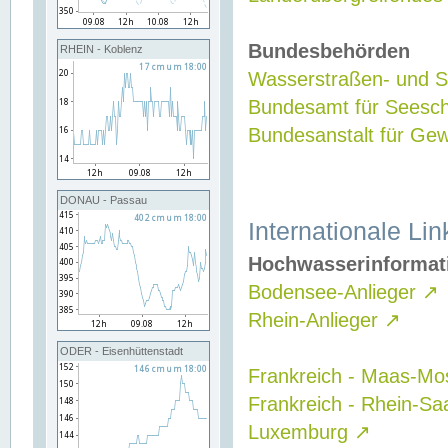
Bundesbehörden
RHEIN - Koblenz
Wasserstraßen- und Sc
Bundesamt für Seesch
Bundesanstalt für G
DONAU - Passau
Internationale Lin
Hochwasserinformat
Bodensee-Anlieger
↗
Rhein-Anlieger
↗
ODER - Eisenhüttenstadt
Frankreich - Maas-Mo
Frankreich - Rhein-Sa
Luxemburg
↗