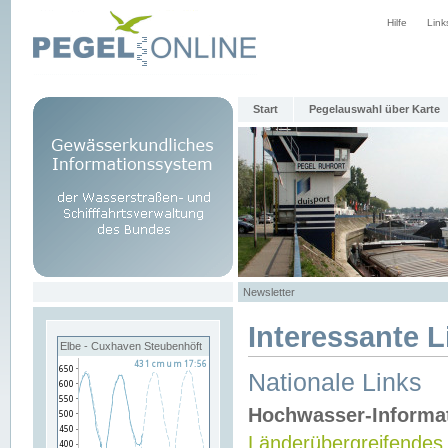
Hilfe
Link
Start
Pegelauswahl über Karte
Newsletter
Interessante L
Elbe - Cuxhaven Steubenhöft
Nationale Links
Hochwasser-Informa
Länderübergreifendes