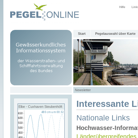
Hilfe
Link
Start
Pegelauswahl über Karte
Newsletter
Interessante L
Elbe - Cuxhaven Steubenhöft
Nationale Links
Hochwasser-Informa
Länderübergreifendes