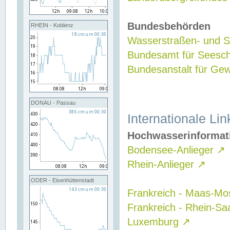
Bundesbehörden
RHEIN - Koblenz
Wasserstraßen- und Sc
Bundesamt für Seesch
Bundesanstalt für G
DONAU - Passau
Internationale Lin
Hochwasserinformat
Bodensee-Anlieger
↗
Rhein-Anlieger
↗
ODER - Eisenhüttenstadt
Frankreich - Maas-Mo
Frankreich - Rhein-Sa
Luxemburg
↗