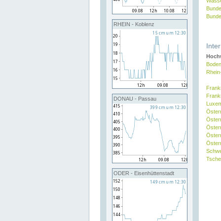
Wasse
Bunde
Bunde
RHEIN - Koblenz
Inte
Hochw
Boden
Rhein
Frank
Frank
DONAU - Passau
Luxe
Öster
Öster
Öster
Öster
Österr
Schw
Tsche
ODER - Eisenhüttenstadt