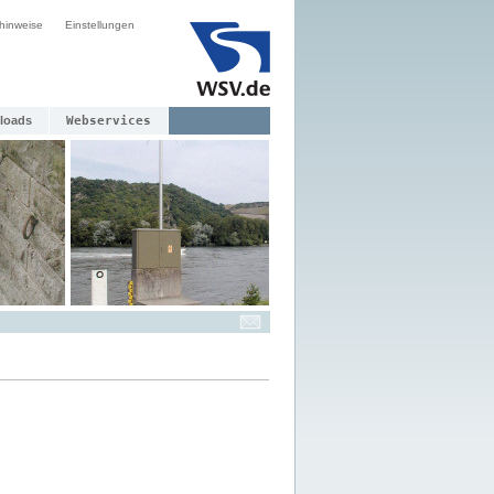
hinweise
Einstellungen
loads
Webservices