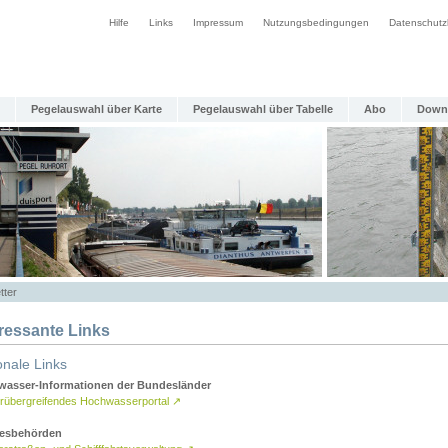
Hilfe
Links
Impressum
Nutzungsbedingungen
Datenschutz
Pegelauswahl über Karte
Pegelauswahl über Tabelle
Abo
Down
tter
eressante Links
onale Links
asser-Informationen der Bundesländer
rübergreifendes Hochwasserportal
↗
esbehörden