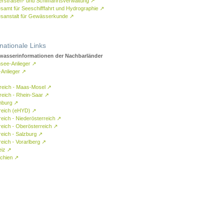
rstraßen- und Schifffahrtsverwaltung
↗
samt für Seeschifffahrt und Hydrographie
↗
sanstalt für Gewässerkunde
↗
rnationale Links
asserinformationen der Nachbarländer
see-Anlieger
↗
-Anlieger
↗
reich - Maas-Mosel
↗
reich - Rhein-Saar
↗
mburg
↗
reich (eHYD)
↗
reich - Niederösterreich
↗
reich - Oberösterreich
↗
reich - Salzburg
↗
eich - Vorarlberg
↗
eiz
↗
chien
↗