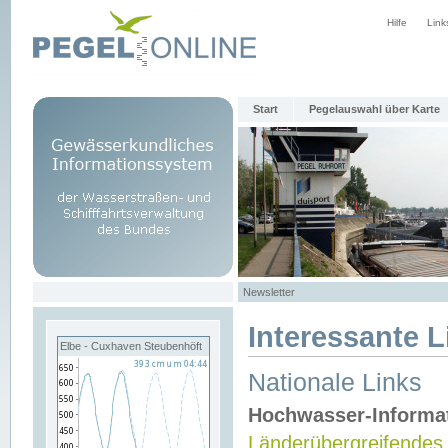
Hilfe
Link
Start
Pegelauswahl über Karte
Newsletter
Interessante L
Elbe - Cuxhaven Steubenhöft
Nationale Links
Hochwasser-Informa
Länderübergreifendes