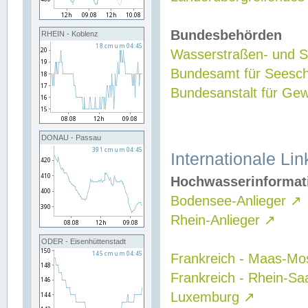
Bundesbehörden
RHEIN - Koblenz
Wasserstraßen- und Sc
Bundesamt für Seesch
Bundesanstalt für G
DONAU - Passau
Internationale Lin
Hochwasserinformat
Bodensee-Anlieger
↗
Rhein-Anlieger
↗
ODER - Eisenhüttenstadt
Frankreich - Maas-Mo
Frankreich - Rhein-Sa
Luxemburg
↗