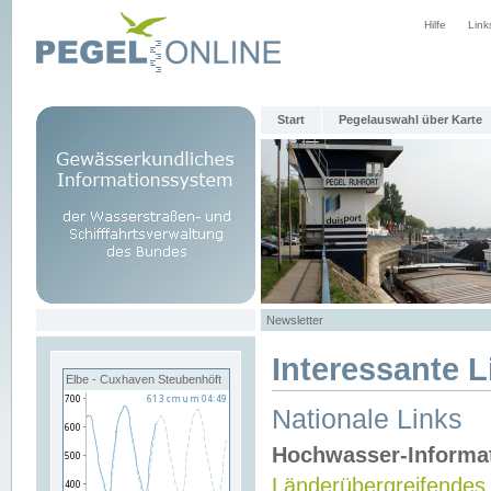
Hilfe
Link
Start
Pegelauswahl über Karte
Newsletter
Interessante L
Elbe - Cuxhaven Steubenhöft
Nationale Links
Hochwasser-Informa
Länderübergreifendes