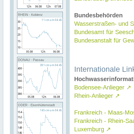
Bundesbehörden
RHEIN - Koblenz
Wasserstraßen- und Sc
Bundesamt für Seesch
Bundesanstalt für G
DONAU - Passau
Internationale Lin
Hochwasserinformat
Bodensee-Anlieger
↗
Rhein-Anlieger
↗
ODER - Eisenhüttenstadt
Frankreich - Maas-Mo
Frankreich - Rhein-Sa
Luxemburg
↗