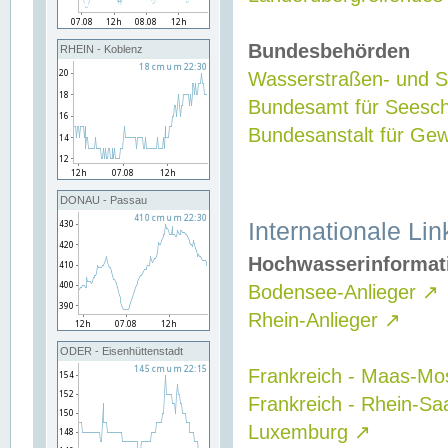
Bundesbehörden
RHEIN - Koblenz
Wasserstraßen- und Sc
Bundesamt für Seesch
Bundesanstalt für G
DONAU - Passau
Internationale Lin
Hochwasserinformat
Bodensee-Anlieger
↗
Rhein-Anlieger
↗
ODER - Eisenhüttenstadt
Frankreich - Maas-Mo
Frankreich - Rhein-Sa
Luxemburg
↗