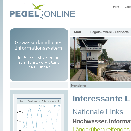
Hilfe
Link
Start
Pegelauswahl über Karte
Newsletter
Interessante L
Elbe - Cuxhaven Steubenhöft
Nationale Links
Hochwasser-Informa
Länderübergreifendes