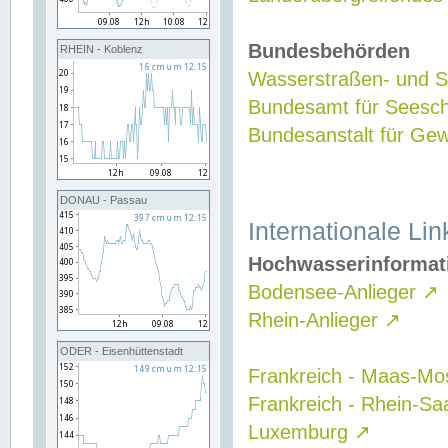
Bundesbehörden
RHEIN - Koblenz
Wasserstraßen- und Sc
Bundesamt für Seesch
Bundesanstalt für G
DONAU - Passau
Internationale Lin
Hochwasserinformat
Bodensee-Anlieger
↗
Rhein-Anlieger
↗
ODER - Eisenhüttenstadt
Frankreich - Maas-Mo
Frankreich - Rhein-Sa
Luxemburg
↗