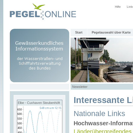
Hilfe
Link
Start
Pegelauswahl über Karte
Newsletter
Interessante L
Elbe - Cuxhaven Steubenhöft
Nationale Links
Hochwasser-Informa
Länderübergreifendes