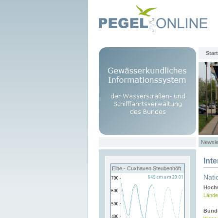
Start
Newsle
Int
Elbe - Cuxhaven Steubenhöft
Nati
Hochw
Lände
Bund