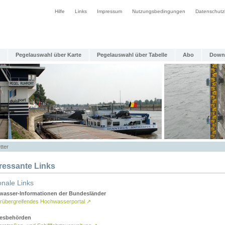
Hilfe
Links
Impressum
Nutzungsbedingungen
Datenschutz
Pegelauswahl über Karte
Pegelauswahl über Tabelle
Abo
Down
tter
eressante Links
onale Links
asser-Informationen der Bundesländer
rübergreifendes Hochwasserportal
↗
esbehörden