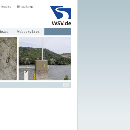
hinweise
Einstellungen
loads
Webservices