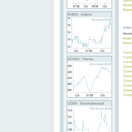
Wasse
Bunde
Bunde
RHEIN - Koblenz
Inte
Hochw
Boden
Rhein
Frank
Frank
DONAU - Passau
Luxe
Öster
Öster
Öster
Öster
Österr
Schw
Tsche
ODER - Eisenhüttenstadt