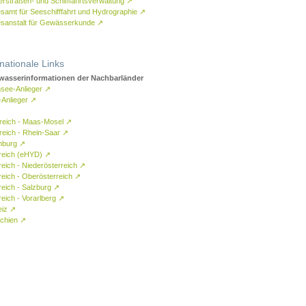
rstraßen- und Schifffahrtsverwaltung
↗
samt für Seeschifffahrt und Hydrographie
↗
sanstalt für Gewässerkunde
↗
rnationale Links
asserinformationen der Nachbarländer
see-Anlieger
↗
-Anlieger
↗
reich - Maas-Mosel
↗
reich - Rhein-Saar
↗
mburg
↗
reich (eHYD)
↗
reich - Niederösterreich
↗
reich - Oberösterreich
↗
reich - Salzburg
↗
eich - Vorarlberg
↗
eiz
↗
chien
↗