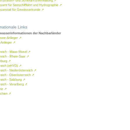
rstraßen- und Schifffahrtsverwaltung
↗
samt für Seeschifffahrt und Hydrographie
↗
sanstalt für Gewässerkunde
↗
rnationale Links
asserinformationen der Nachbarländer
see-Anlieger
↗
-Anlieger
↗
reich - Maas-Mosel
↗
reich - Rhein-Saar
↗
mburg
↗
reich (eHYD)
↗
reich - Niederösterreich
↗
reich - Oberösterreich
↗
reich - Salzburg
↗
eich - Vorarlberg
↗
eiz
↗
chien
↗