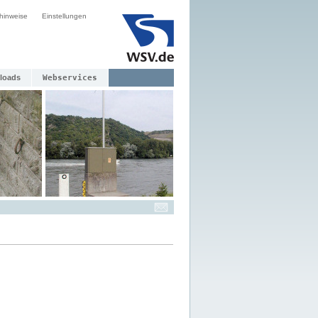
hinweise
Einstellungen
loads
Webservices