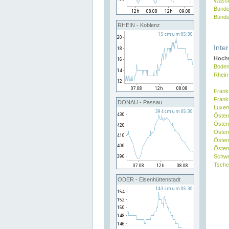
Wasse
Bunde
Bunde
RHEIN - Koblenz
Inte
Hochw
Boden
Rhein
Frank
Frank
DONAU - Passau
Luxe
Öster
Öster
Öster
Öster
Österr
Schw
Tsche
ODER - Eisenhüttenstadt