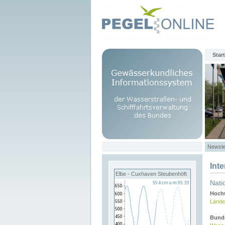
Start
Newsle
Int
Elbe - Cuxhaven Steubenhöft
Nati
Hochw
Lände
Bund