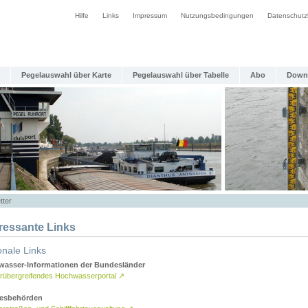
Hilfe
Links
Impressum
Nutzungsbedingungen
Datenschutz
Pegelauswahl über Karte
Pegelauswahl über Tabelle
Abo
Down
tter
eressante Links
onale Links
asser-Informationen der Bundesländer
rübergreifendes Hochwasserportal
↗
esbehörden