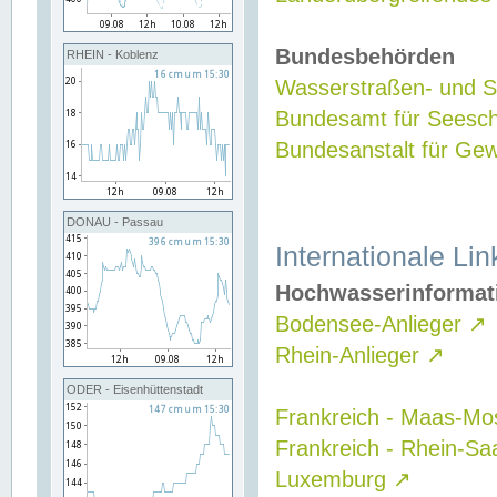
Bundesbehörden
RHEIN - Koblenz
Wasserstraßen- und Sc
Bundesamt für Seesch
Bundesanstalt für G
DONAU - Passau
Internationale Lin
Hochwasserinformat
Bodensee-Anlieger
↗
Rhein-Anlieger
↗
ODER - Eisenhüttenstadt
Frankreich - Maas-Mo
Frankreich - Rhein-Sa
Luxemburg
↗