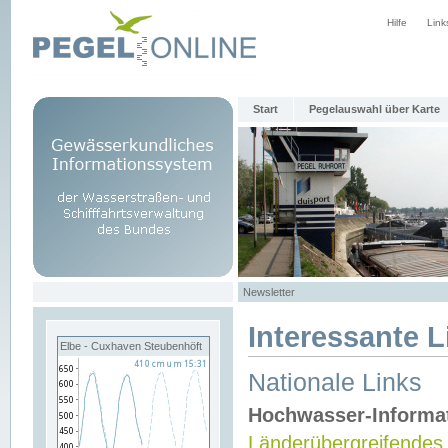
Hilfe
Link
Start
Pegelauswahl über Karte
Newsletter
Interessante L
Elbe - Cuxhaven Steubenhöft
Nationale Links
Hochwasser-Informa
Länderübergreifendes