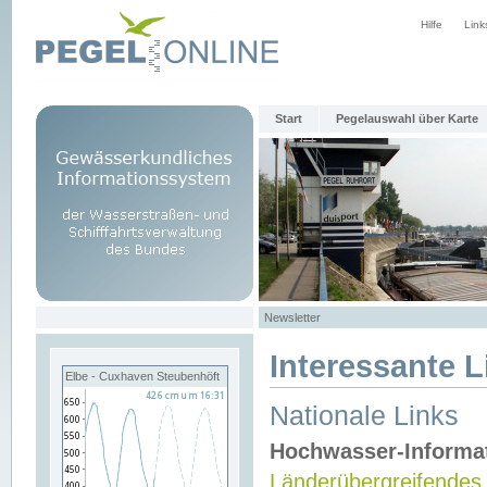
Hilfe
Link
Start
Pegelauswahl über Karte
Newsletter
Interessante L
Elbe - Cuxhaven Steubenhöft
Nationale Links
Hochwasser-Informa
Länderübergreifendes