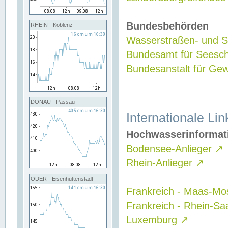
Bundesbehörden
RHEIN - Koblenz
Wasserstraßen- und Sc
Bundesamt für Seesch
Bundesanstalt für G
DONAU - Passau
Internationale Lin
Hochwasserinformat
Bodensee-Anlieger
↗
Rhein-Anlieger
↗
ODER - Eisenhüttenstadt
Frankreich - Maas-Mo
Frankreich - Rhein-Sa
Luxemburg
↗