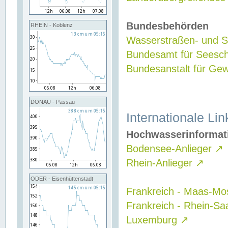
Bundesbehörden
RHEIN - Koblenz
Wasserstraßen- und Sc
Bundesamt für Seesch
Bundesanstalt für G
DONAU - Passau
Internationale Lin
Hochwasserinformat
Bodensee-Anlieger
↗
Rhein-Anlieger
↗
ODER - Eisenhüttenstadt
Frankreich - Maas-Mo
Frankreich - Rhein-Sa
Luxemburg
↗