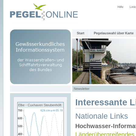
Hilfe
Link
Start
Pegelauswahl über Karte
Newsletter
Interessante L
Elbe - Cuxhaven Steubenhöft
Nationale Links
Hochwasser-Informa
Länderübergreifendes