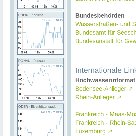
Bundesbehörden
RHEIN - Koblenz
Wasserstraßen- und Sc
Bundesamt für Seesch
Bundesanstalt für G
DONAU - Passau
Internationale Lin
Hochwasserinformat
Bodensee-Anlieger
↗
Rhein-Anlieger
↗
ODER - Eisenhüttenstadt
Frankreich - Maas-Mo
Frankreich - Rhein-Sa
Luxemburg
↗