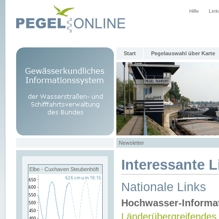
Hilfe
Link
Start
Pegelauswahl über Karte
Newsletter
Interessante L
Elbe - Cuxhaven Steubenhöft
Nationale Links
Hochwasser-Informa
Länderübergreifendes