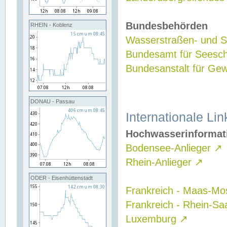
Bundesbehörden
RHEIN - Koblenz
Wasserstraßen- und Sc
Bundesamt für Seesch
Bundesanstalt für G
DONAU - Passau
Internationale Lin
Hochwasserinformat
Bodensee-Anlieger
↗
Rhein-Anlieger
↗
ODER - Eisenhüttenstadt
Frankreich - Maas-Mo
Frankreich - Rhein-Sa
Luxemburg
↗