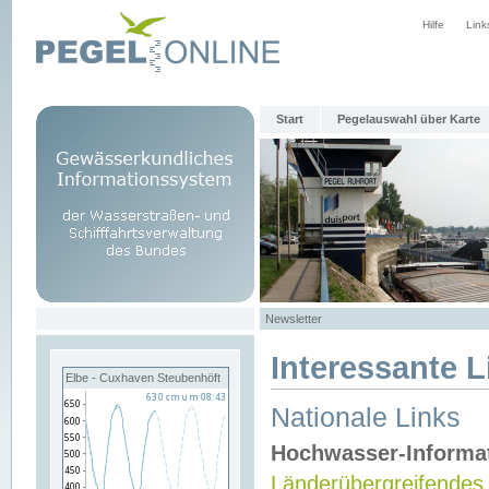
Hilfe
Link
Start
Pegelauswahl über Karte
Newsletter
Interessante L
Elbe - Cuxhaven Steubenhöft
Nationale Links
Hochwasser-Informa
Länderübergreifendes