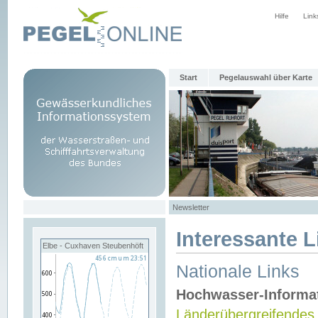
Hilfe
Link
Start
Pegelauswahl über Karte
Newsletter
Interessante L
Elbe - Cuxhaven Steubenhöft
Nationale Links
Hochwasser-Informa
Länderübergreifendes