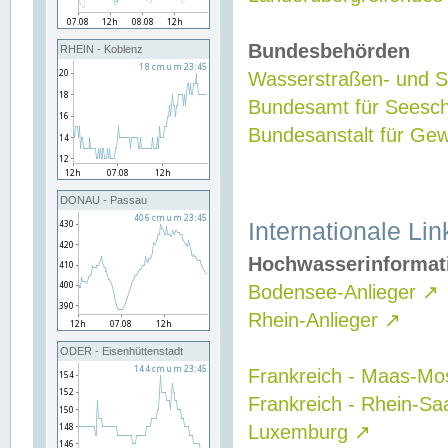
Bundesbehörden
RHEIN - Koblenz
Wasserstraßen- und Sc
Bundesamt für Seesch
Bundesanstalt für G
DONAU - Passau
Internationale Lin
Hochwasserinformat
Bodensee-Anlieger
↗
Rhein-Anlieger
↗
ODER - Eisenhüttenstadt
Frankreich - Maas-Mo
Frankreich - Rhein-Sa
Luxemburg
↗