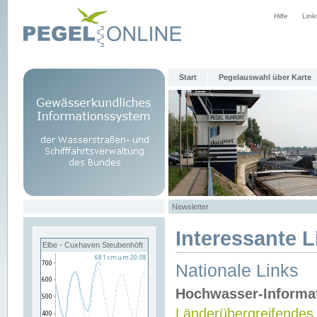
Hilfe
Link
Start
Pegelauswahl über Karte
Newsletter
Interessante L
Elbe - Cuxhaven Steubenhöft
Nationale Links
Hochwasser-Informa
Länderübergreifendes