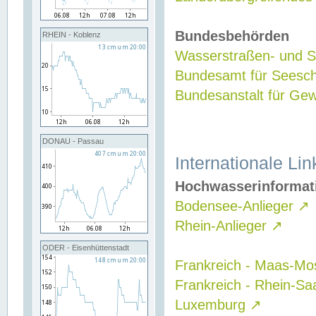
Bundesbehörden
RHEIN - Koblenz
Wasserstraßen- und Sc
Bundesamt für Seesch
Bundesanstalt für G
DONAU - Passau
Internationale Lin
Hochwasserinformat
Bodensee-Anlieger
↗
Rhein-Anlieger
↗
ODER - Eisenhüttenstadt
Frankreich - Maas-Mo
Frankreich - Rhein-Sa
Luxemburg
↗