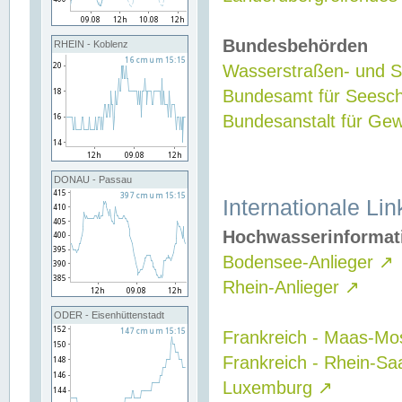
Bundesbehörden
RHEIN - Koblenz
Wasserstraßen- und Sc
Bundesamt für Seesch
Bundesanstalt für G
DONAU - Passau
Internationale Lin
Hochwasserinformat
Bodensee-Anlieger
↗
Rhein-Anlieger
↗
ODER - Eisenhüttenstadt
Frankreich - Maas-Mo
Frankreich - Rhein-Sa
Luxemburg
↗