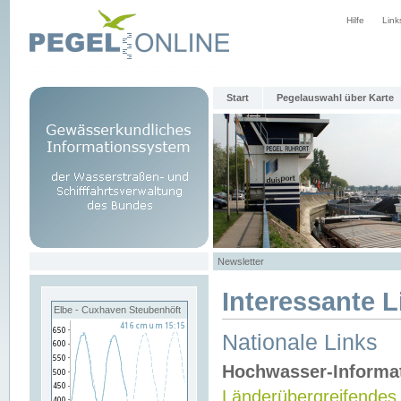
Hilfe
Link
Start
Pegelauswahl über Karte
Newsletter
Interessante L
Elbe - Cuxhaven Steubenhöft
Nationale Links
Hochwasser-Informa
Länderübergreifendes