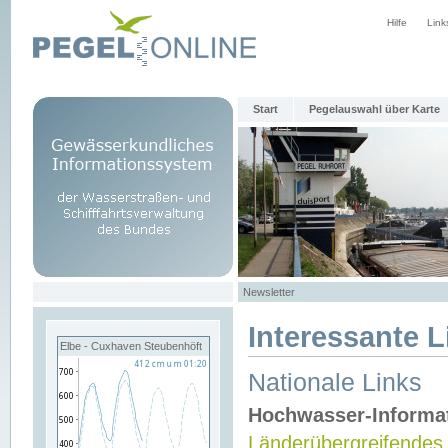
Hilfe
Link
Start
Pegelauswahl über Karte
Newsletter
Interessante L
Elbe - Cuxhaven Steubenhöft
Nationale Links
Hochwasser-Informa
Länderübergreifendes