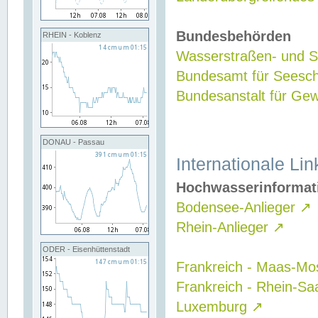
Bundesbehörden
RHEIN - Koblenz
Wasserstraßen- und Sc
Bundesamt für Seesch
Bundesanstalt für G
DONAU - Passau
Internationale Lin
Hochwasserinformat
Bodensee-Anlieger
↗
Rhein-Anlieger
↗
ODER - Eisenhüttenstadt
Frankreich - Maas-Mo
Frankreich - Rhein-Sa
Luxemburg
↗