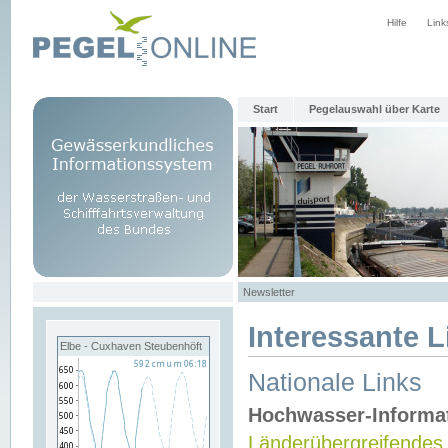
Hilfe
Link
Start
Pegelauswahl über Karte
Newsletter
Interessante L
Elbe - Cuxhaven Steubenhöft
Nationale Links
Hochwasser-Informa
Länderübergreifendes