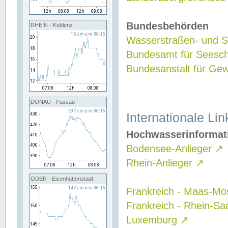
Bundesbehörden
RHEIN - Koblenz
Wasserstraßen- und Sc
Bundesamt für Seesch
Bundesanstalt für G
DONAU - Passau
Internationale Lin
Hochwasserinformat
Bodensee-Anlieger
↗
Rhein-Anlieger
↗
ODER - Eisenhüttenstadt
Frankreich - Maas-Mo
Frankreich - Rhein-Sa
Luxemburg
↗