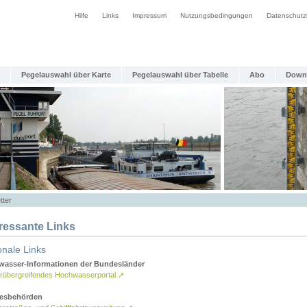
Hilfe
Links
Impressum
Nutzungsbedingungen
Datenschutz
Pegelauswahl über Karte
Pegelauswahl über Tabelle
Abo
Down
tter
eressante Links
onale Links
asser-Informationen der Bundesländer
rübergreifendes Hochwasserportal
↗
esbehörden