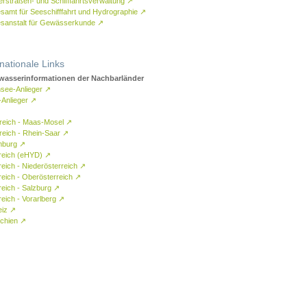
rstraßen- und Schifffahrtsverwaltung
↗
samt für Seeschifffahrt und Hydrographie
↗
sanstalt für Gewässerkunde
↗
rnationale Links
asserinformationen der Nachbarländer
see-Anlieger
↗
-Anlieger
↗
reich - Maas-Mosel
↗
reich - Rhein-Saar
↗
mburg
↗
reich (eHYD)
↗
reich - Niederösterreich
↗
reich - Oberösterreich
↗
reich - Salzburg
↗
eich - Vorarlberg
↗
eiz
↗
chien
↗