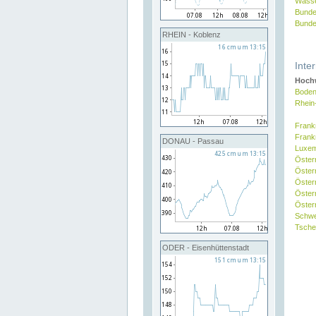
Wasse
Bunde
Bunde
RHEIN - Koblenz
Inte
Hochw
Boden
Rhein
Frank
Frank
DONAU - Passau
Luxe
Öster
Öster
Öster
Öster
Österr
Schw
Tsche
ODER - Eisenhüttenstadt