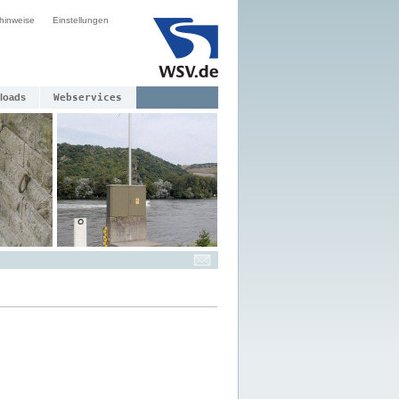
hinweise
Einstellungen
loads
Webservices