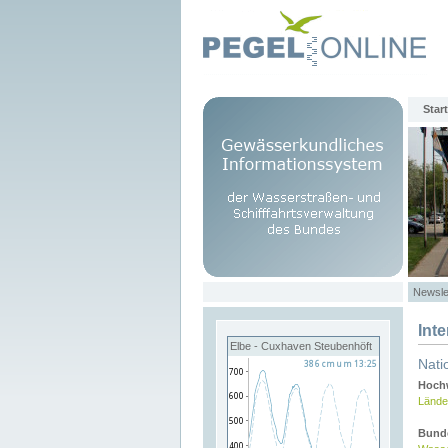
Start
Newsle
Int
Elbe - Cuxhaven Steubenhöft
Nati
Hochw
Lände
Bund