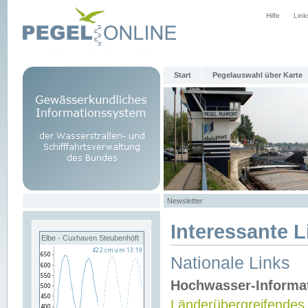
Hilfe
Link
Start
Pegelauswahl über Karte
Newsletter
Interessante L
Elbe - Cuxhaven Steubenhöft
Nationale Links
Hochwasser-Informa
Länderübergreifendes