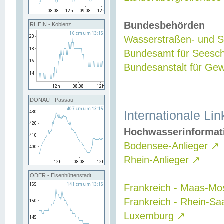
Bundesbehörden
RHEIN - Koblenz
Wasserstraßen- und Sc
Bundesamt für Seesch
Bundesanstalt für G
DONAU - Passau
Internationale Lin
Hochwasserinformat
Bodensee-Anlieger
↗
Rhein-Anlieger
↗
ODER - Eisenhüttenstadt
Frankreich - Maas-Mo
Frankreich - Rhein-Sa
Luxemburg
↗