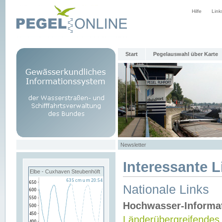
Hilfe
Link
Start
Pegelauswahl über Karte
Newsletter
Interessante L
Elbe - Cuxhaven Steubenhöft
Nationale Links
Hochwasser-Informa
Länderübergreifendes