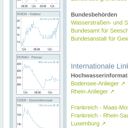
Bundesbehörden
RHEIN - Koblenz
Wasserstraßen- und Sc
Bundesamt für Seesch
Bundesanstalt für G
DONAU - Passau
Internationale Lin
Hochwasserinformat
Bodensee-Anlieger
↗
Rhein-Anlieger
↗
ODER - Eisenhüttenstadt
Frankreich - Maas-Mo
Frankreich - Rhein-Sa
Luxemburg
↗