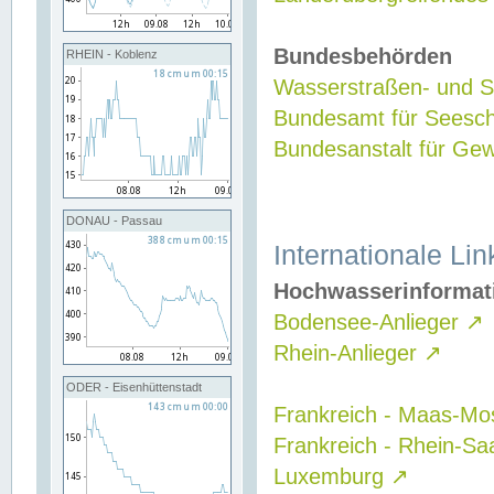
Bundesbehörden
RHEIN - Koblenz
Wasserstraßen- und Sc
Bundesamt für Seesch
Bundesanstalt für G
DONAU - Passau
Internationale Lin
Hochwasserinformat
Bodensee-Anlieger
↗
Rhein-Anlieger
↗
ODER - Eisenhüttenstadt
Frankreich - Maas-Mo
Frankreich - Rhein-Sa
Luxemburg
↗