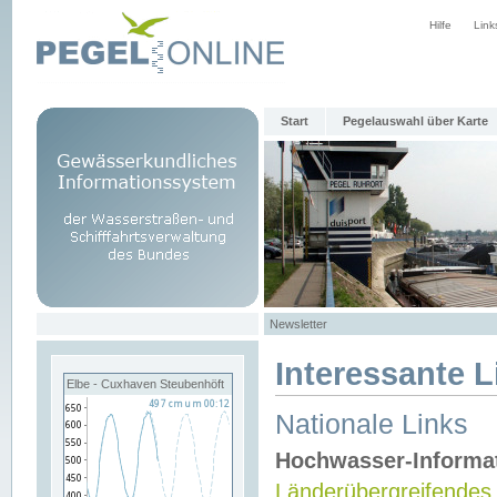
Hilfe
Link
Start
Pegelauswahl über Karte
Newsletter
Interessante L
Elbe - Cuxhaven Steubenhöft
Nationale Links
Hochwasser-Informa
Länderübergreifendes