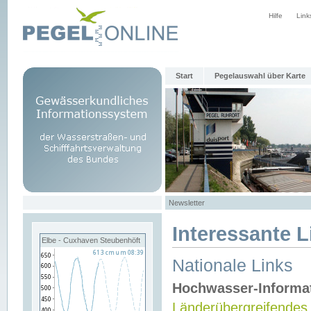
Hilfe
Link
Start
Pegelauswahl über Karte
Newsletter
Interessante L
Elbe - Cuxhaven Steubenhöft
Nationale Links
Hochwasser-Informa
Länderübergreifendes