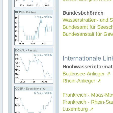
Bundesbehörden
RHEIN - Koblenz
Wasserstraßen- und Sc
Bundesamt für Seesch
Bundesanstalt für G
DONAU - Passau
Internationale Lin
Hochwasserinformat
Bodensee-Anlieger
↗
Rhein-Anlieger
↗
ODER - Eisenhüttenstadt
Frankreich - Maas-Mo
Frankreich - Rhein-Sa
Luxemburg
↗