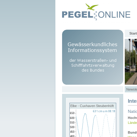
Start
Newsle
Int
Elbe - Cuxhaven Steubenhöft
Nati
Hochw
Lände
Bund