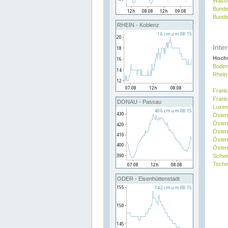
Wasse
Bunde
Bunde
RHEIN - Koblenz
Inte
Hochw
Boden
Rhein
Frank
Frank
DONAU - Passau
Luxe
Öster
Öster
Öster
Öster
Österr
Schw
Tsche
ODER - Eisenhüttenstadt