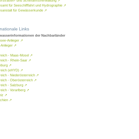
rstraßen- und Schifffahrtsverwaltung
↗
samt für Seeschifffahrt und Hydrographie
↗
sanstalt für Gewässerkunde
↗
rnationale Links
asserinformationen der Nachbarländer
see-Anlieger
↗
-Anlieger
↗
reich - Maas-Mosel
↗
reich - Rhein-Saar
↗
mburg
↗
reich (eHYD)
↗
reich - Niederösterreich
↗
reich - Oberösterreich
↗
reich - Salzburg
↗
eich - Vorarlberg
↗
eiz
↗
chien
↗