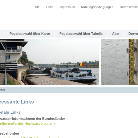
Hilfe
Links
Impressum
Nutzungsbedingungen
Datenschutz
Pegelauswahl über Karte
Pegelauswahl über Tabelle
Abo
Down
tter
eressante Links
onale Links
asser-Informationen der Bundesländer
rübergreifendes Hochwasserportal
↗
esbehörden