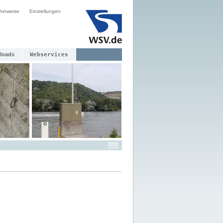
hinweise
Einstellungen
loads
Webservices