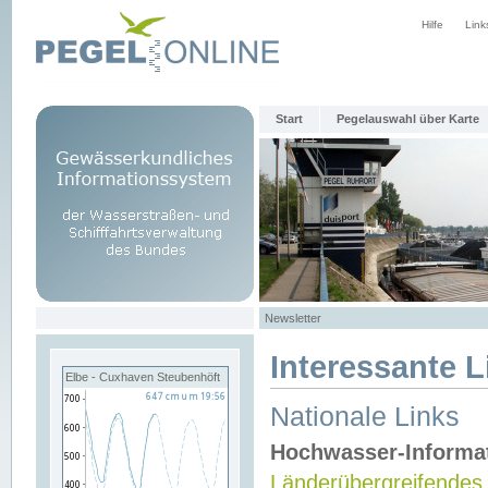
Hilfe
Link
Start
Pegelauswahl über Karte
Newsletter
Interessante L
Elbe - Cuxhaven Steubenhöft
Nationale Links
Hochwasser-Informa
Länderübergreifendes