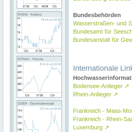
Bundesbehörden
RHEIN - Koblenz
Wasserstraßen- und Sc
Bundesamt für Seesch
Bundesanstalt für G
DONAU - Passau
Internationale Lin
Hochwasserinformat
Bodensee-Anlieger
↗
Rhein-Anlieger
↗
ODER - Eisenhüttenstadt
Frankreich - Maas-Mo
Frankreich - Rhein-Sa
Luxemburg
↗