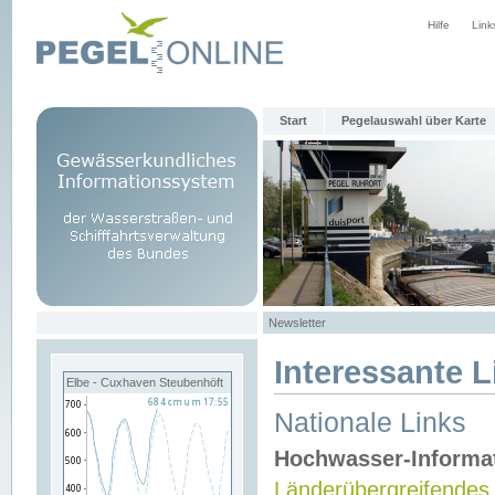
Hilfe
Link
Start
Pegelauswahl über Karte
Newsletter
Interessante L
Elbe - Cuxhaven Steubenhöft
Nationale Links
Hochwasser-Informa
Länderübergreifendes