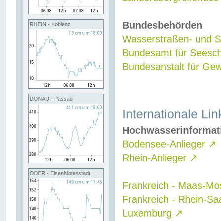
Bundesbehörden
RHEIN - Koblenz
Wasserstraßen- und Sc
Bundesamt für Seesch
Bundesanstalt für G
DONAU - Passau
Internationale Lin
Hochwasserinformat
Bodensee-Anlieger
↗
Rhein-Anlieger
↗
ODER - Eisenhüttenstadt
Frankreich - Maas-Mo
Frankreich - Rhein-Sa
Luxemburg
↗