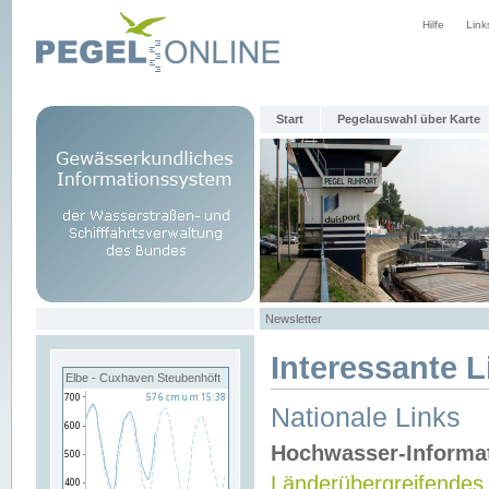
Hilfe
Link
Start
Pegelauswahl über Karte
Newsletter
Interessante L
Elbe - Cuxhaven Steubenhöft
Nationale Links
Hochwasser-Informa
Länderübergreifendes