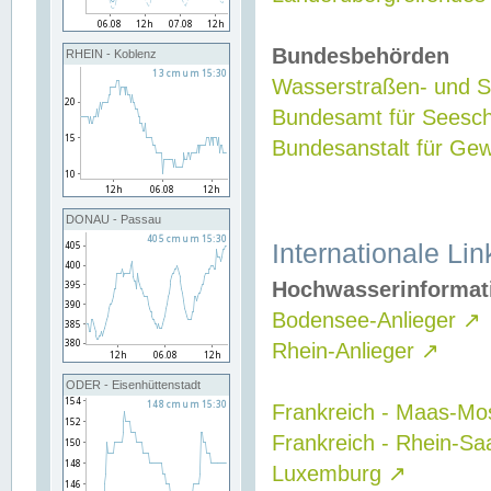
Bundesbehörden
RHEIN - Koblenz
Wasserstraßen- und Sc
Bundesamt für Seesch
Bundesanstalt für G
DONAU - Passau
Internationale Lin
Hochwasserinformat
Bodensee-Anlieger
↗
Rhein-Anlieger
↗
ODER - Eisenhüttenstadt
Frankreich - Maas-Mo
Frankreich - Rhein-Sa
Luxemburg
↗