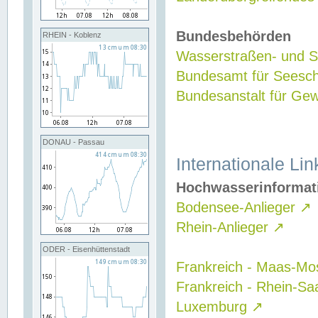
Bundesbehörden
RHEIN - Koblenz
Wasserstraßen- und Sc
Bundesamt für Seesch
Bundesanstalt für G
DONAU - Passau
Internationale Lin
Hochwasserinformat
Bodensee-Anlieger
↗
Rhein-Anlieger
↗
ODER - Eisenhüttenstadt
Frankreich - Maas-Mo
Frankreich - Rhein-Sa
Luxemburg
↗