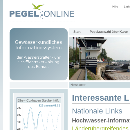
Hilfe
Link
Start
Pegelauswahl über Karte
Newsletter
Interessante L
Elbe - Cuxhaven Steubenhöft
Nationale Links
Hochwasser-Informa
Länderübergreifendes