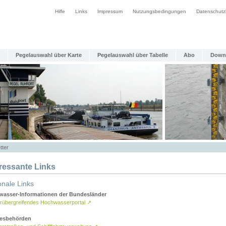
Hilfe
Links
Impressum
Nutzungsbedingungen
Datenschutz
Pegelauswahl über Karte
Pegelauswahl über Tabelle
Abo
Down
tter
eressante Links
onale Links
asser-Informationen der Bundesländer
rübergreifendes Hochwasserportal
↗
esbehörden