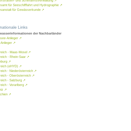
rstraßen- und Schifffahrtsverwaltung
↗
samt für Seeschifffahrt und Hydrographie
↗
sanstalt für Gewässerkunde
↗
rnationale Links
asserinformationen der Nachbarländer
see-Anlieger
↗
-Anlieger
↗
reich - Maas-Mosel
↗
reich - Rhein-Saar
↗
mburg
↗
reich (eHYD)
↗
reich - Niederösterreich
↗
reich - Oberösterreich
↗
reich - Salzburg
↗
eich - Vorarlberg
↗
eiz
↗
chien
↗