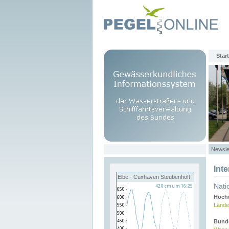
Start
Newsle
Int
Elbe - Cuxhaven Steubenhöft
Nati
Hochw
Lände
Bund