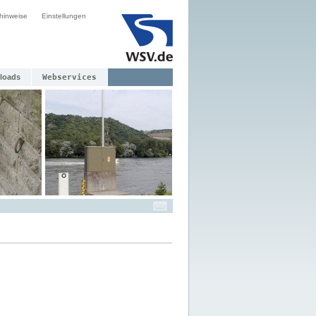
hinweise
Einstellungen
loads
Webservices