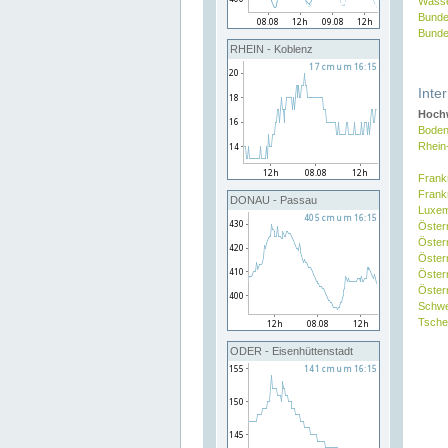
Wasse
Bunde
Bunde
RHEIN - Koblenz
Inte
Hochw
Boden
Rhein
Frank
Frank
DONAU - Passau
Luxe
Öster
Öster
Öster
Öster
Österr
Schw
Tsche
ODER - Eisenhüttenstadt