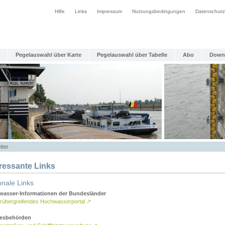
Hilfe
Links
Impressum
Nutzungsbedingungen
Datenschutz
Pegelauswahl über Karte
Pegelauswahl über Tabelle
Abo
Down
tter
eressante Links
onale Links
asser-Informationen der Bundesländer
rübergreifendes Hochwasserportal
↗
esbehörden