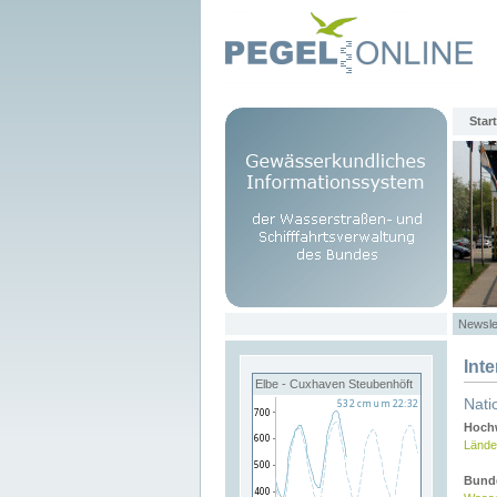
Start
Newsle
Int
Elbe - Cuxhaven Steubenhöft
Nati
Hochw
Lände
Bund