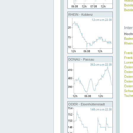
Wasse
Bunde
Bunde
RHEIN - Koblenz
Inte
Hochw
Boden
Rhein
Frank
Frank
DONAU - Passau
Luxe
Öster
Öster
Öster
Öster
Österr
Schw
Tsche
ODER - Eisenhüttenstadt