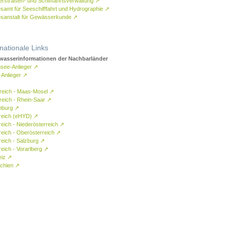
rstraßen- und Schifffahrtsverwaltung
↗
samt für Seeschifffahrt und Hydrographie
↗
sanstalt für Gewässerkunde
↗
rnationale Links
asserinformationen der Nachbarländer
see-Anlieger
↗
-Anlieger
↗
reich - Maas-Mosel
↗
reich - Rhein-Saar
↗
mburg
↗
reich (eHYD)
↗
reich - Niederösterreich
↗
reich - Oberösterreich
↗
reich - Salzburg
↗
eich - Vorarlberg
↗
eiz
↗
chien
↗