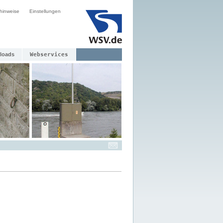
hinweise
Einstellungen
loads
Webservices