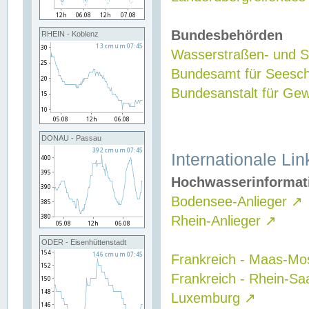
Bundesbehörden
RHEIN - Koblenz
Wasserstraßen- und Sc
Bundesamt für Seesch
Bundesanstalt für G
DONAU - Passau
Internationale Lin
Hochwasserinformat
Bodensee-Anlieger
↗
Rhein-Anlieger
↗
ODER - Eisenhüttenstadt
Frankreich - Maas-Mo
Frankreich - Rhein-Sa
Luxemburg
↗