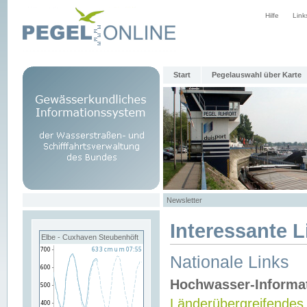
Hilfe
Link
Start
Pegelauswahl über Karte
Newsletter
Interessante L
Elbe - Cuxhaven Steubenhöft
Nationale Links
Hochwasser-Informa
Länderübergreifendes