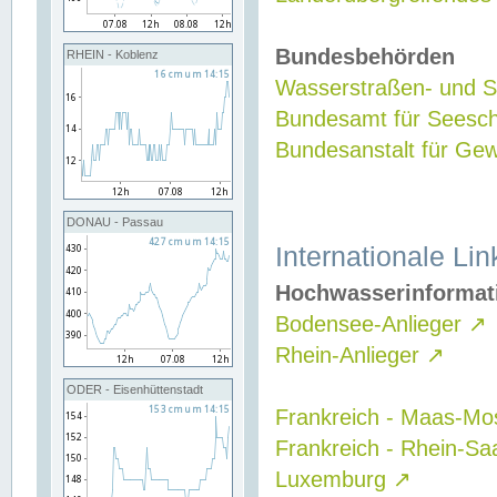
Bundesbehörden
RHEIN - Koblenz
Wasserstraßen- und Sc
Bundesamt für Seesch
Bundesanstalt für G
DONAU - Passau
Internationale Lin
Hochwasserinformat
Bodensee-Anlieger
↗
Rhein-Anlieger
↗
ODER - Eisenhüttenstadt
Frankreich - Maas-Mo
Frankreich - Rhein-Sa
Luxemburg
↗