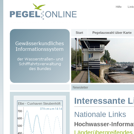
Hilfe
Link
Start
Pegelauswahl über Karte
Newsletter
Interessante L
Elbe - Cuxhaven Steubenhöft
Nationale Links
Hochwasser-Informa
Länderübergreifendes