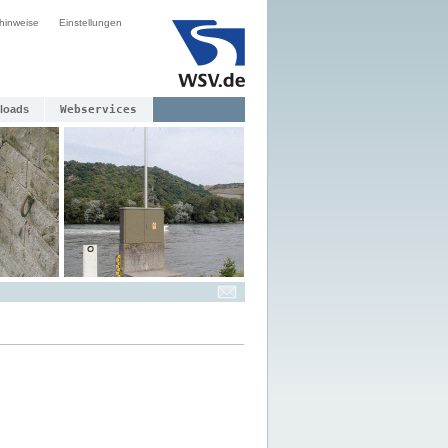
hinweise
Einstellungen
loads
Webservices