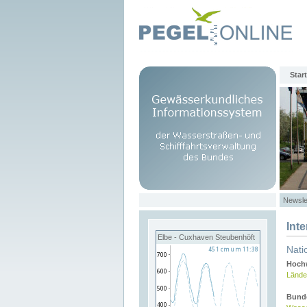
Start
Newsle
Int
Elbe - Cuxhaven Steubenhöft
Nati
Hochw
Lände
Bund