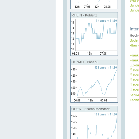
Wasse
Bunde
Bunde
RHEIN - Koblenz
Inte
Hochw
Boden
Rhein
Frank
Frank
DONAU - Passau
Luxe
Öster
Öster
Öster
Öster
Österr
Schw
Tsche
ODER - Eisenhüttenstadt