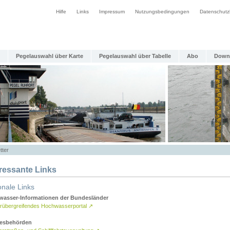
Hilfe
Links
Impressum
Nutzungsbedingungen
Datenschutz
Pegelauswahl über Karte
Pegelauswahl über Tabelle
Abo
Down
tter
eressante Links
onale Links
asser-Informationen der Bundesländer
rübergreifendes Hochwasserportal
↗
esbehörden