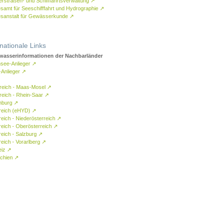
rstraßen- und Schifffahrtsverwaltung
↗
samt für Seeschifffahrt und Hydrographie
↗
sanstalt für Gewässerkunde
↗
rnationale Links
asserinformationen der Nachbarländer
see-Anlieger
↗
-Anlieger
↗
reich - Maas-Mosel
↗
reich - Rhein-Saar
↗
mburg
↗
reich (eHYD)
↗
reich - Niederösterreich
↗
reich - Oberösterreich
↗
reich - Salzburg
↗
eich - Vorarlberg
↗
eiz
↗
chien
↗