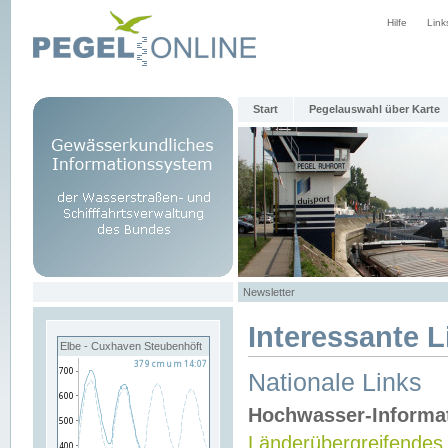
Hilfe
Link
Start
Pegelauswahl über Karte
Newsletter
Interessante L
Elbe - Cuxhaven Steubenhöft
Nationale Links
Hochwasser-Informa
Länderübergreifendes