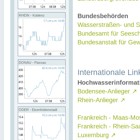
Bundesbehörden
RHEIN - Koblenz
Wasserstraßen- und Sc
Bundesamt für Seesch
Bundesanstalt für G
DONAU - Passau
Internationale Lin
Hochwasserinformat
Bodensee-Anlieger
↗
Rhein-Anlieger
↗
ODER - Eisenhüttenstadt
Frankreich - Maas-Mo
Frankreich - Rhein-Sa
Luxemburg
↗