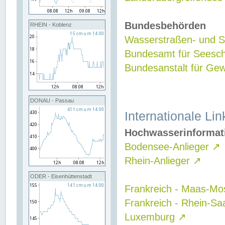
Bundesbehörden
RHEIN - Koblenz
Wasserstraßen- und Sc
Bundesamt für Seesch
Bundesanstalt für G
DONAU - Passau
Internationale Lin
Hochwasserinformat
Bodensee-Anlieger
↗
Rhein-Anlieger
↗
ODER - Eisenhüttenstadt
Frankreich - Maas-Mo
Frankreich - Rhein-Sa
Luxemburg
↗