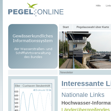
Hilfe
Link
Start
Pegelauswahl über Karte
Newsletter
Interessante L
Elbe - Cuxhaven Steubenhöft
Nationale Links
Hochwasser-Informa
Länderübergreifendes