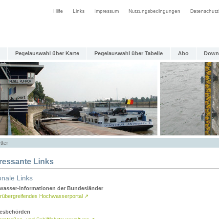
Hilfe
Links
Impressum
Nutzungsbedingungen
Datenschutz
Pegelauswahl über Karte
Pegelauswahl über Tabelle
Abo
Down
tter
eressante Links
onale Links
asser-Informationen der Bundesländer
rübergreifendes Hochwasserportal
↗
esbehörden