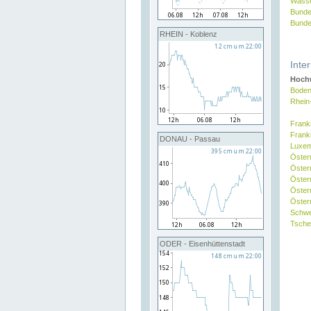
Wasse
Bunde
Bunde
RHEIN - Koblenz
Inte
Hochw
Boden
Rhein
Frank
Frank
DONAU - Passau
Luxe
Öster
Öster
Öster
Öster
Österr
Schw
Tsche
ODER - Eisenhüttenstadt