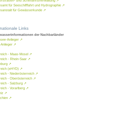
rstraßen- und Schifffahrtsverwaltung
↗
samt für Seeschifffahrt und Hydrographie
↗
sanstalt für Gewässerkunde
↗
rnationale Links
asserinformationen der Nachbarländer
see-Anlieger
↗
-Anlieger
↗
reich - Maas-Mosel
↗
reich - Rhein-Saar
↗
mburg
↗
reich (eHYD)
↗
reich - Niederösterreich
↗
reich - Oberösterreich
↗
reich - Salzburg
↗
eich - Vorarlberg
↗
eiz
↗
chien
↗