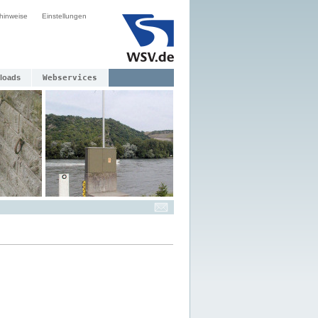
hinweise
Einstellungen
loads
Webservices