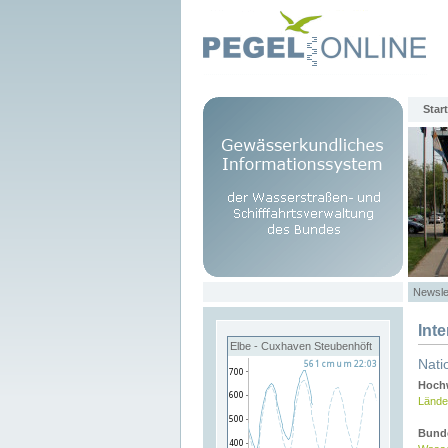
Start
Newsle
Int
Elbe - Cuxhaven Steubenhöft
Nati
Hochw
Lände
Bund