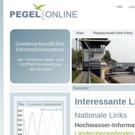
Hilfe
Link
Start
Pegelauswahl über Karte
Newsletter
Interessante L
Elbe - Cuxhaven Steubenhöft
Nationale Links
Hochwasser-Informa
Länderübergreifendes