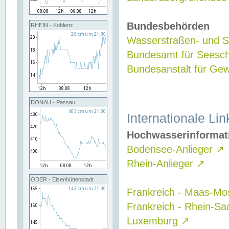
Bundesbehörden
RHEIN - Koblenz
Wasserstraßen- und Sc
Bundesamt für Seesch
Bundesanstalt für G
DONAU - Passau
Internationale Lin
Hochwasserinformat
Bodensee-Anlieger
↗
Rhein-Anlieger
↗
ODER - Eisenhüttenstadt
Frankreich - Maas-Mo
Frankreich - Rhein-Sa
Luxemburg
↗