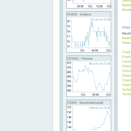
Wasse
Bunde
Bunde
RHEIN - Koblenz
Inte
Hochw
Boden
Rhein
Frank
Frank
DONAU - Passau
Luxe
Öster
Öster
Öster
Öster
Österr
Schw
Tsche
ODER - Eisenhüttenstadt