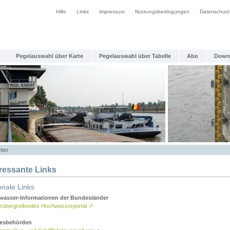
Hilfe
Links
Impressum
Nutzungsbedingungen
Datenschutz
Pegelauswahl über Karte
Pegelauswahl über Tabelle
Abo
Down
tter
eressante Links
onale Links
asser-Informationen der Bundesländer
rübergreifendes Hochwasserportal
↗
esbehörden