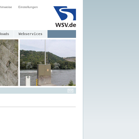
hinweise
Einstellungen
loads
Webservices