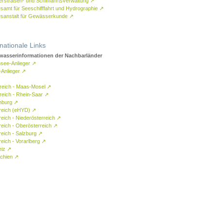
rstraßen- und Schifffahrtsverwaltung
↗
samt für Seeschifffahrt und Hydrographie
↗
sanstalt für Gewässerkunde
↗
rnationale Links
asserinformationen der Nachbarländer
see-Anlieger
↗
-Anlieger
↗
reich - Maas-Mosel
↗
reich - Rhein-Saar
↗
mburg
↗
reich (eHYD)
↗
reich - Niederösterreich
↗
reich - Oberösterreich
↗
reich - Salzburg
↗
eich - Vorarlberg
↗
eiz
↗
chien
↗