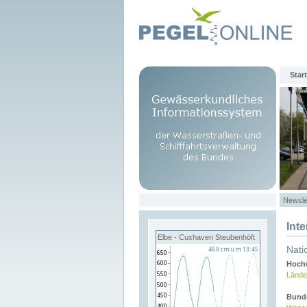
Start
Newsle
Int
Elbe - Cuxhaven Steubenhöft
Nati
Hochw
Lände
Bund