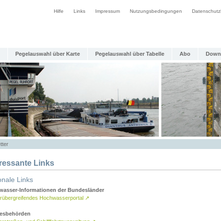
Hilfe
Links
Impressum
Nutzungsbedingungen
Datenschutz
Pegelauswahl über Karte
Pegelauswahl über Tabelle
Abo
Down
tter
eressante Links
onale Links
asser-Informationen der Bundesländer
rübergreifendes Hochwasserportal
↗
esbehörden