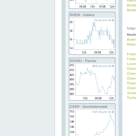
Wasse
Bunde
Bunde
RHEIN - Koblenz
Inte
Hochw
Boden
Rhein
Frank
Frank
DONAU - Passau
Luxe
Öster
Öster
Öster
Öster
Österr
Schw
Tsche
ODER - Eisenhüttenstadt