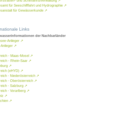
rstraßen- und Schifffahrtsverwaltung
↗
samt für Seeschifffahrt und Hydrographie
↗
sanstalt für Gewässerkunde
↗
rnationale Links
asserinformationen der Nachbarländer
see-Anlieger
↗
-Anlieger
↗
reich - Maas-Mosel
↗
reich - Rhein-Saar
↗
mburg
↗
reich (eHYD)
↗
reich - Niederösterreich
↗
reich - Oberösterreich
↗
reich - Salzburg
↗
eich - Vorarlberg
↗
eiz
↗
chien
↗