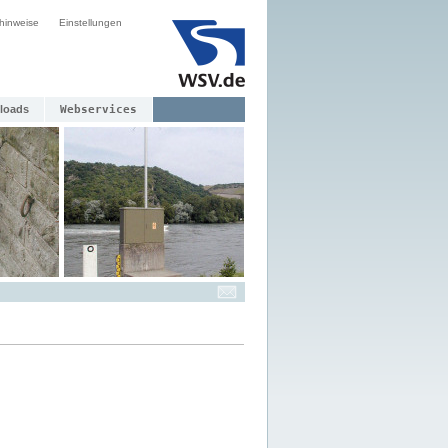
hinweise
Einstellungen
loads
Webservices