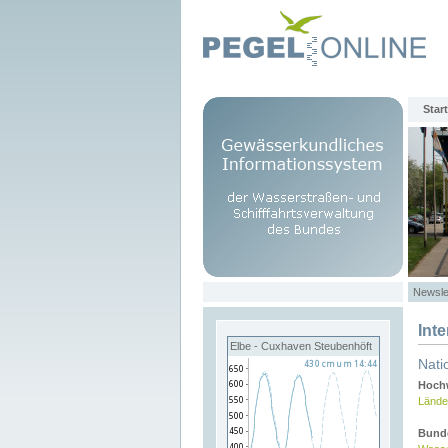
Start
Newsle
Int
Elbe - Cuxhaven Steubenhöft
Nati
Hochw
Lände
Bund