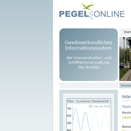
Start
Newsle
Int
Elbe - Cuxhaven Steubenhöft
Nati
Hochw
Lände
Bund