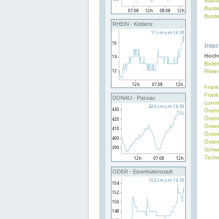
Wasse
Bunde
Bunde
RHEIN - Koblenz
Inte
Hochw
Boden
Rhein
Frank
Frank
DONAU - Passau
Luxe
Öster
Öster
Öster
Öster
Österr
Schw
Tsche
ODER - Eisenhüttenstadt