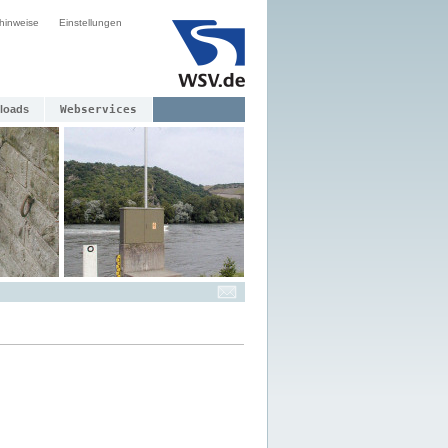
hinweise
Einstellungen
loads
Webservices