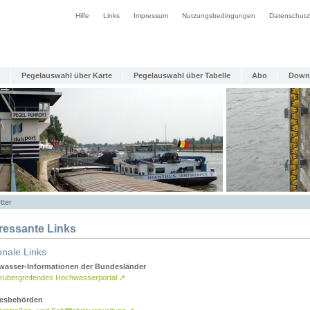
Hilfe
Links
Impressum
Nutzungsbedingungen
Datenschutz
Pegelauswahl über Karte
Pegelauswahl über Tabelle
Abo
Down
tter
eressante Links
onale Links
asser-Informationen der Bundesländer
rübergreifendes Hochwasserportal
↗
esbehörden