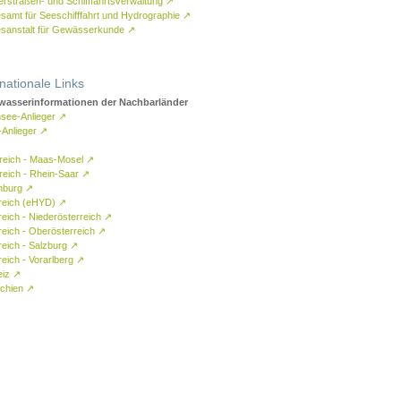
rstraßen- und Schifffahrtsverwaltung
↗
samt für Seeschifffahrt und Hydrographie
↗
sanstalt für Gewässerkunde
↗
rnationale Links
asserinformationen der Nachbarländer
see-Anlieger
↗
-Anlieger
↗
reich - Maas-Mosel
↗
reich - Rhein-Saar
↗
mburg
↗
reich (eHYD)
↗
reich - Niederösterreich
↗
reich - Oberösterreich
↗
reich - Salzburg
↗
eich - Vorarlberg
↗
eiz
↗
chien
↗